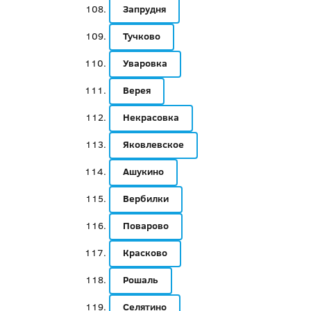
Запрудня
Тучково
Уваровка
Верея
Некрасовка
Яковлевское
Ашукино
Вербилки
Поварово
Красково
Рошаль
Селятино