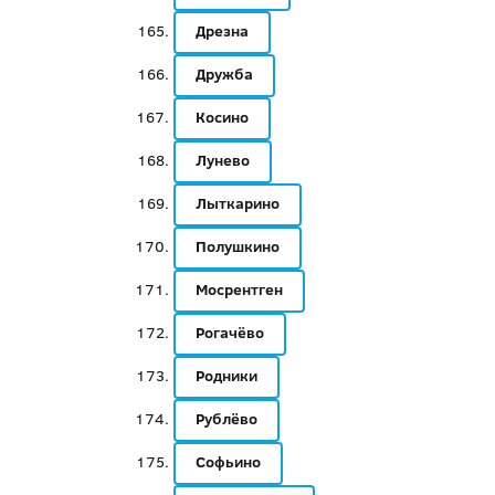
Дрезна
Дружба
Косино
Лунево
Лыткарино
Полушкино
Мосрентген
Рогачёво
Родники
Рублёво
Софьино