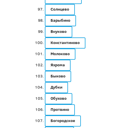
Солнцево
Барыбино
Внуково
Константиново
Молоково
Яхрома
Быково
Дубки
Обухово
Протвино
Богородское