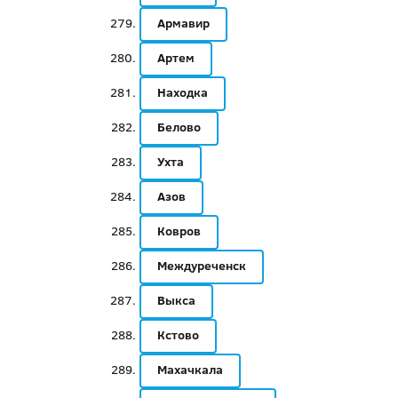
Армавир
Артем
Находка
Белово
Ухта
Азов
Ковров
Междуреченск
Выкса
Кстово
Махачкала