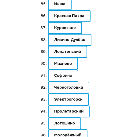
Икша
Красная Пахра
Куровское
Ликино-Дулёво
Лопатинский
Михнево
Софрино
Черноголовка
Электрогорск
Пролетарский
Лотошино
Молодёжный