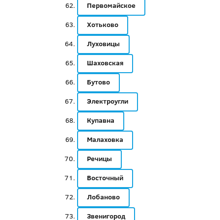
Первомайское
Хотьково
Луховицы
Шаховская
Бутово
Электроугли
Купавна
Малаховка
Речицы
Восточный
Лобаново
Звенигород