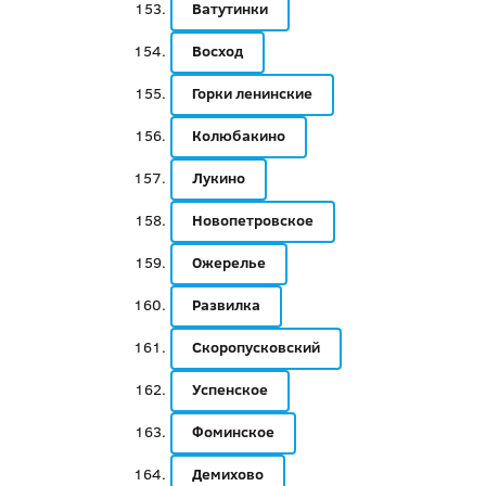
Ватутинки
Восход
Горки ленинские
Колюбакино
Лукино
Новопетровское
Ожерелье
Развилка
Скоропусковский
Успенское
Фоминское
Демихово