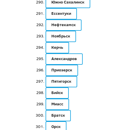
Южно Сахалинск
Ессентуки
Нефтекамск
Ноябрьск
Керчь
Александров
Приозерск
Пятигорск
Бийск
Миасс
Братск
Орск