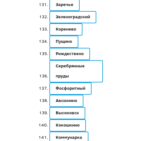
Заречье
Зеленоградский
Коренево
Пущино
Рождествено
Серебрянные
пруды
Фосфоритный
Авсюнино
Высоковск
Кокошкино
Коммунарка