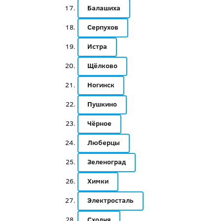
Балашиха
Серпухов
Истра
Щёлково
Ногинск
Пушкино
Чёрное
Люберцы
Зеленоград
Химки
Электросталь
Сходня