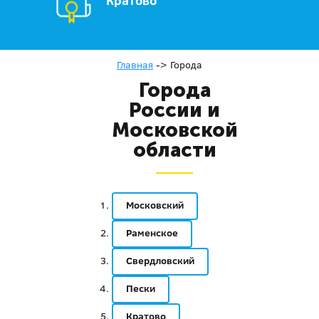
Кратово
Главная
->
Города
Города
России и
Московской
области
Московский
Раменское
Свердловский
Пески
Кратово